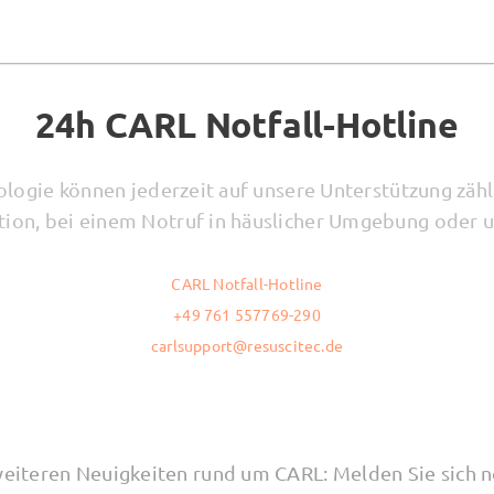
24h CARL Notfall-Hotline
ogie können jederzeit auf unsere Unterstützung zähl
ation, bei einem Notruf in häuslicher Umgebung oder 
CARL Notfall-Hotline
+49 761 557769-290
carlsupport@resuscitec.de
weiteren Neuigkeiten rund um CARL: Melden Sie sich n