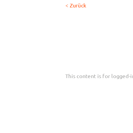
< Zurück
Content bl
This content is for logged-i