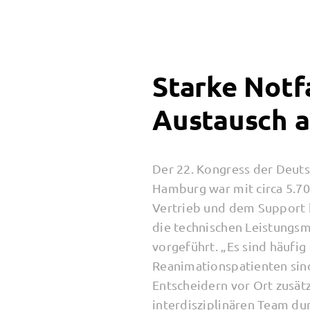
Starke Notfa
Austausch a
Der 22. Kongress der Deutsc
Hamburg war mit circa 5.7
Vertrieb und dem Support 
die technischen Leistungs
vorgeführt. „Es sind häufig
Reanimationspatienten sind
Entscheidern vor Ort zusät
interdisziplinären Team du