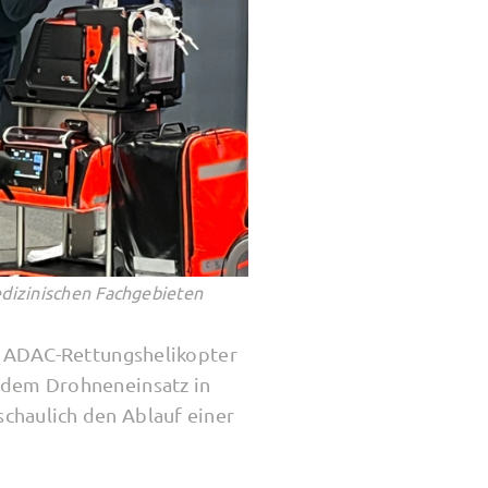
dizinischen Fachgebieten
er ADAC-Rettungshelikopter
 dem Drohneneinsatz in
chaulich den Ablauf einer