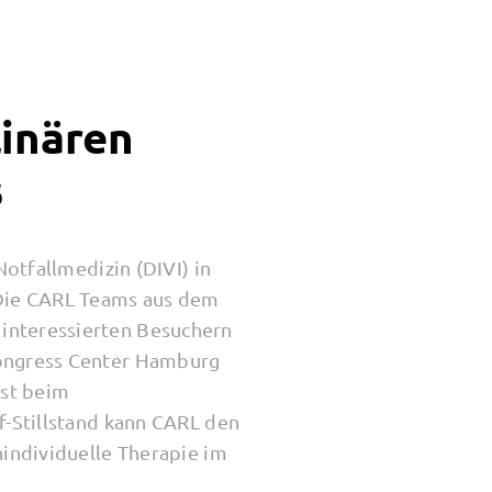
linären
s
Notfallmedizin (DIVI) in
 Die CARL Teams aus dem
interessierten Besuchern
Congress Center Hamburg
rst beim
f-Stillstand kann CARL den
nindividuelle Therapie im