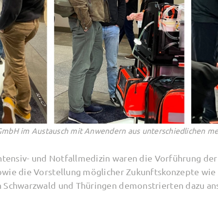
 GmbH im Austausch mit Anwendern aus unterschiedlichen me
Intensiv- und Notfallmedizin waren die Vorführung d
owie die Vorstellung möglicher Zukunftskonzepte wie
n Schwarzwald und Thüringen demonstrierten dazu ans