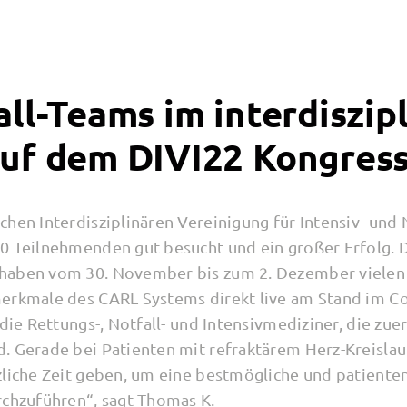
ll-Teams im interdiszip
uf dem DIVI22 Kongres
hen Interdisziplinären Vereinigung für Intensiv- und 
00 Teilnehmenden gut besucht und ein großer Erfolg.
haben vom 30. November bis zum 2. Dezember vielen 
merkmale des CARL Systems direkt live am Stand im 
 die Rettungs-, Notfall- und Intensivmediziner, die zue
. Gerade bei Patienten mit refraktärem Herz-Kreislau
zliche Zeit geben, um eine bestmögliche und patiente
rchzuführen“, sagt Thomas K.