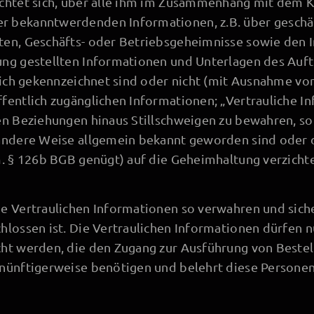
chtet sich, über alle ihm im Zusammenhang mit dem K
 bekanntwerdenden Informationen, z.B. über geschäft
en, Geschäfts- oder Betriebsgeheimnisse sowie den In
ung gestellten Informationen und Unterlagen des Au
ulich gekennzeichnet sind oder nicht (mit Ausnahme v
fentlich zugänglichen Informationen; „Vertrauliche I
en Beziehungen hinaus Stillschweigen zu bewahren, so
 andere Weise allgemein bekannt geworden sind oder
m. § 126b BGB genügt) auf die Geheimhaltung verzichte
e Vertraulichen Informationen so verwahren und siche
hlossen ist. Die Vertraulichen Informationen dürfen 
cht werden, die den Zugang zur Ausführung von Best
nünftigerweise benötigen und belehrt diese Personen 