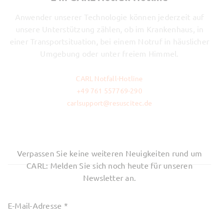
Anwender unserer Technologie können jederzeit auf
unsere Unterstützung zählen, ob im Krankenhaus, in
einer Transportsituation, bei einem Notruf in häuslicher
Umgebung oder unter freiem Himmel.
CARL Notfall-Hotline
+49 761 557769-290
carlsupport@resuscitec.de
Verpassen Sie keine weiteren Neuigkeiten rund um
CARL: Melden Sie sich noch heute für unseren
Newsletter an.