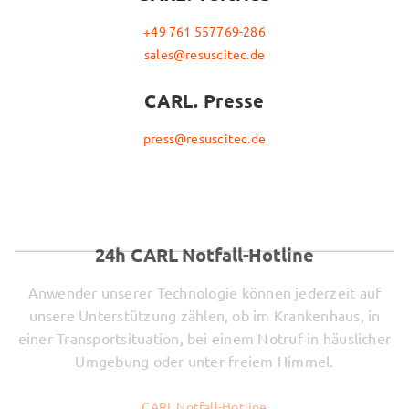
+49 761 557769-286
sales@resuscitec.de
CARL. Presse
press@resuscitec.de
24h CARL Notfall-Hotline
Anwender unserer Technologie können jederzeit auf
unsere Unterstützung zählen, ob im Krankenhaus, in
einer Transportsituation, bei einem Notruf in häuslicher
Umgebung oder unter freiem Himmel.
CARL Notfall-Hotline