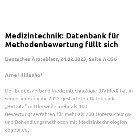
Medizintechnik: Datenbank für
Methodenbewertung füllt sich
Deutsches Ärzteblatt, 24.02.2023, Seite A-356
Arne Hillienhof
Der Bundesverband Medizintechnologie (BVMed) hat in
seiner im Frühjahr 2022 gestarteten Datenbank
„BVData“ mittlerweile mehr als 400
Bewertungsverfahren für mehr als 200 Untersuchungs-
und Behandlungsmethoden mit Medizintechnologien
abgebildet.