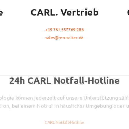
e
CARL. Vertrieb
+49 761 557769-286
sales@resuscitec.de
24h CARL Notfall-Hotline
ogie können jederzeit auf unsere Unterstützung zähl
ation, bei einem Notruf in häuslicher Umgebung oder 
CARL Notfall-Hotline