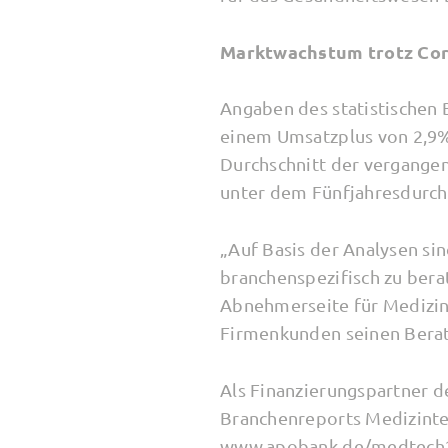
Marktwachstum trotz Cor
Angaben des statistischen
einem Umsatzplus von 2,9%
Durchschnitt der vergangen
unter dem Fünfjahresdurchs
„Auf Basis der Analysen si
branchenspezifisch zu berat
Abnehmerseite für Medizinte
Firmenkunden seinen Berat
Als Finanzierungspartner d
Branchenreports Medizintec
www.apobank.de/medtech2