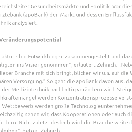
Bereichsleiter Gesundheitsmärkte und –politik. Vor di
rztebank (apoBank) den Markt und dessen Einflussfak
nik analysiert.
 Veränderungspotential
trukturellen Entwicklungen zusammengestellt und daz
iligten ins Visier genommen“, erläutert Zehnich. „Ne
 dieser Branche mit sich bringt, blicken wir u.a. auf d
ären Versorgung.“ So geht die apoBank davon aus, das
der Medizintechnik nachhaltig verändern wird. Steig
hkräftemangel werden Konzentrationsprozesse verst
n Wettbewerb werden große Technologieunternehmen 
ichzeitig sehen wir, dass Kooperationen oder auch d
dern. Nicht zuletzt deshalb wird die Branche weiter
leiben“, betont Zehnich.