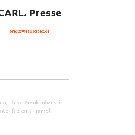
CARL. Presse
press@resuscitec.de
en, ob im Krankenhaus, in
unter freiem Himmel.