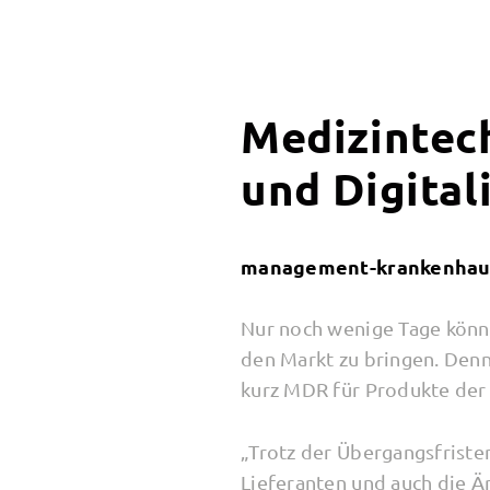
Medizintec
und Digital
management-krankenhaus.
Nur noch wenige Tage könne
den Markt zu bringen. Denn
kurz MDR für Produkte der
„Trotz der Übergangsfristen
Lieferanten und auch die 