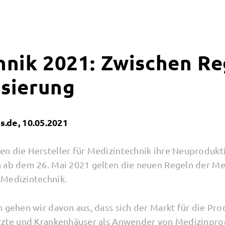
hnik 2021: Zwischen Re
isierung
de, 10.05.2021
n die Hersteller für Medizintechnik ihre Neuprodukti
 ab dem 26. Mai 2021 gelten die neuen Regeln der Me
 Medizintechnik.
 gehen wir davon aus, dass sich der Markt für die Prod
Ärzte und Krankenhäuser als Anwender von Medizinpro