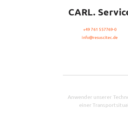
CARL. Servic
+49 761 557769-0
info@resuscitec.de
Anwender unserer Technol
einer Transportsitu