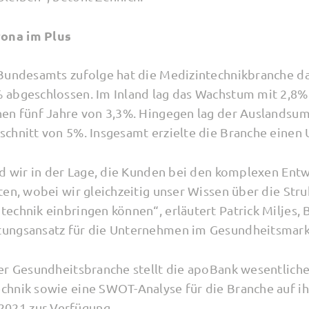
ona im Plus
 Bundesamts zufolge hat die Medizintechnikbranche d
 abgeschlossen. Im Inland lag das Wachstum mit 2,8%
en fünf Jahre von 3,3%. Hingegen lag der Auslandsum
chnitt von 5%. Insgesamt erzielte die Branche einen 
nd wir in der Lage, die Kunden bei den komplexen Ent
en, wobei wir gleichzeitig unser Wissen über die Stru
chnik einbringen können“, erläutert Patrick Miljes, B
ungsansatz für die Unternehmen im Gesundheitsmark
er Gesundheitsbranche stellt die apoBank wesentliche
hnik sowie eine SWOT-Analyse für die Branche auf ihr
021 zur Verfügung.