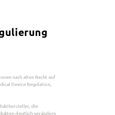
gulierung
onen nach alten Recht auf
dical Device Regulation,
ukthersteller, die
dukten deutlich verändern