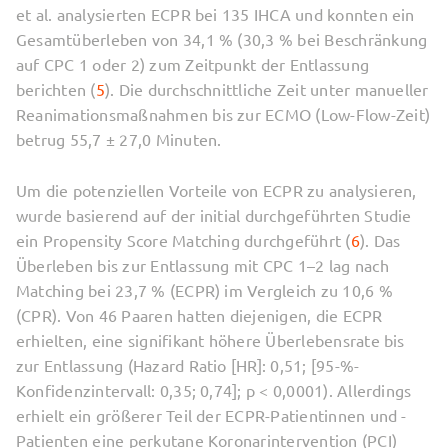
et al. analysierten ECPR bei 135 IHCA und konnten ein
Gesamtüberleben von 34,1 % (30,3 % bei Beschränkung
auf CPC 1 oder 2) zum Zeitpunkt der Entlassung
berichten (
5
). Die durchschnittliche Zeit unter manueller
Reanimationsmaßnahmen bis zur ECMO (Low-Flow-Zeit)
betrug 55,7 ± 27,0 Minuten.
Um die potenziellen Vorteile von ECPR zu analysieren,
wurde basierend auf der initial durchgeführten Studie
ein Propensity Score Matching durchgeführt (
6
). Das
Überleben bis zur Entlassung mit CPC 1–2 lag nach
Matching bei 23,7 % (ECPR) im Vergleich zu 10,6 %
(CPR). Von 46 Paaren hatten diejenigen, die ECPR
erhielten, eine signifikant höhere Überlebensrate bis
zur Entlassung (Hazard Ratio [HR]: 0,51; [95-%-
Konfidenzintervall: 0,35; 0,74]; p < 0,0001). Allerdings
erhielt ein größerer Teil der ECPR-Patientinnen und -
Patienten eine perkutane Koronarintervention (PCI)