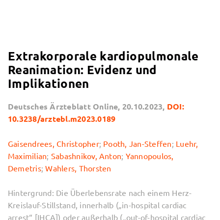
Extrakorporale kardiopulmonale
Reanimation: Evidenz und
Implikationen
Deutsches Ärzteblatt Online, 20.10.2023,
DOI:
10.3238/arztebl.m2023.0189
Gaisendrees, Christopher
;
Pooth, Jan-Steffen
;
Luehr,
Maximilian
;
Sabashnikov, Anton
;
Yannopoulos,
Demetris
;
Wahlers, Thorsten
Hintergrund: Die Überlebensrate nach einem Herz-
Kreislauf-Stillstand, innerhalb („in-hospital cardiac
arrest“ [IHCA]) oder außerhalb („out-of-hospital cardiac