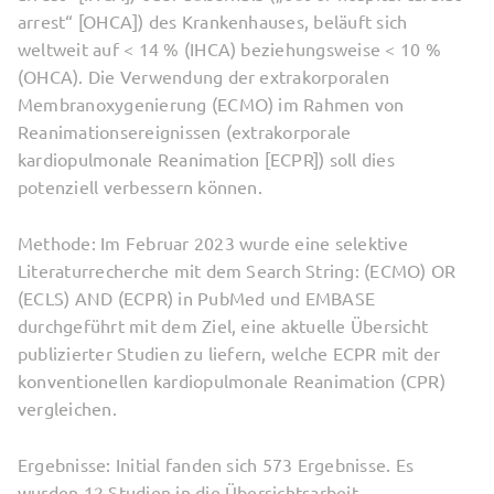
arrest“ [OHCA]) des Krankenhauses, beläuft sich
weltweit auf < 14 % (IHCA) beziehungsweise < 10 %
(OHCA). Die Verwendung der extrakorporalen
Membranoxygenierung (ECMO) im Rahmen von
Reanimationsereignissen (extrakorporale
kardiopulmonale Reanimation [ECPR]) soll dies
potenziell verbessern können.
Methode: Im Februar 2023 wurde eine selektive
Literaturrecherche mit dem Search String: (ECMO) OR
(ECLS) AND (ECPR) in PubMed und EMBASE
durchgeführt mit dem Ziel, eine aktuelle Übersicht
publizierter Studien zu liefern, welche ECPR mit der
konventionellen kardiopulmonale Reanimation (CPR)
vergleichen.
Ergebnisse: Initial fanden sich 573 Ergebnisse. Es
wurden 12 Studien in die Übersichtsarbeit