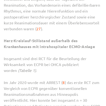
Reanimation, das Vorhandensein eines defibrillierbaren
Rhythmus, eine normale Nierenfunktion und ein
postoperativer herzchirurgischer Zustand sowie eine
kurze Reanimationsdauer mit einem Überlebensvorteil
verbunden waren (
27
).
Herz-Kreislauf-Stillstand außerhalb des
Krankenhauses mit intrahospitaler ECMO-Anlage
Insgesamt sind drei RCT für die Beurteilung der
Wirksamkeit von ECPR bei OHCA publiziert
worden
(Tabelle 1)
.
Im Jahr 2020 wurde mit ARREST (
8
) das erste RCT zum
Vergleich von ECPR gegenüber konventionellen
Reanimationsmaßnahmen aus Minneapolis
veröffentlicht. Hier konnte bei insgesamt n = 30
Patientinnen und Patienten gezeigt werden, dass ECPR