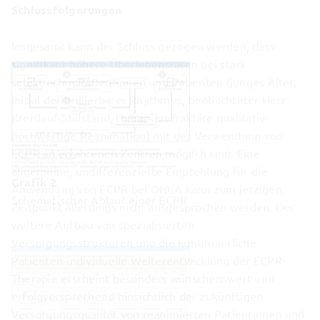
Schlussfolgerungen
Insgesamt kann der Schluss gezogen werden, dass
signifikant höhere Überlebensraten bei stark
selektierten Patientinnen und Patienten (junges Alter,
initial defibrillierbarer Rhythmus, beobachteter Herz-
Kreislauf-Stillstand, therapierefraktäre qualitativ-
hochwertige Reanimation) mit der Verwendung von
ECPR an erfahrenen Zentren möglich sind. Eine
allgemeine, undifferenzierte Empfehlung für die
Grafik 2
Anwendung von ECPR bei OHCA kann zum jetzigen
Schematischer Ablauf einer ECPR
Zeitpunkt allerdings nicht ausgesprochen werden. Der
weitere Aufbau von spezialisierten
Versorgungsstrukturen und die kontinuierliche
Patienten-individuelle Weiterentwicklung der ECPR-
Therapie erscheint besonders wünschenswert und
erfolgversprechend hinsichtlich der zukünftigen
Versorgungsqualität von reanimierten Patientinnen und