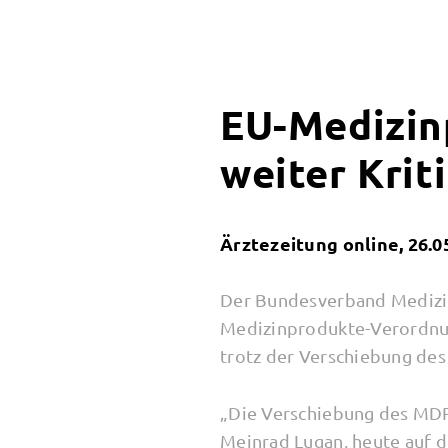
EU-Medizin
weiter Krit
Ärztezeitung online, 26.0
Der Bundesverband Medizin
Medizinprodukte-Verordnung
trotz der Verschiebung des 
„Die Verschiebung des MDR
Meinrad Lugan, heute auf d