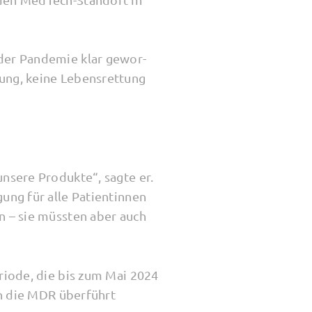
der Pandemie klar ge­wor­
ung, keine Lebens­rettung
nsere Produkte“, sagte er.
ng für alle Patien­tinnen
n – sie müssten aber auch
riode, die bis zum Mai 2024
n die MDR über­führt