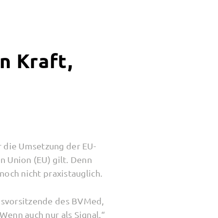
n Kraft,
 die Umsetzung der EU-
 Union (EU) gilt. Denn
ch nicht praxis­tauglich.
dsvorsitzende des BVMed,
enn auch nur als Sig­nal.“