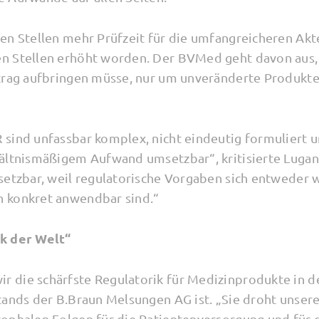
en Stellen mehr Prüfzeit für die umfangreicheren Akt
n Stellen erhöht worden. Der BVMed geht davon aus, 
trag aufbringen müsse, nur um unveränderte Produkte
sind unfassbar komplex, nicht eindeutig formuliert 
ältnismäßigem Aufwand umsetzbar“, kritisierte Lugan
setzbar, weil regulatorische Vorgaben sich entweder 
 konkret anwendbar sind.“
k der Welt“
die schärfste Regulatorik für Medizinprodukte in de
tands der B.Braun Melsungen AG ist. „Sie droht unser
rophalen Folgen für die Patientenversorgung und für