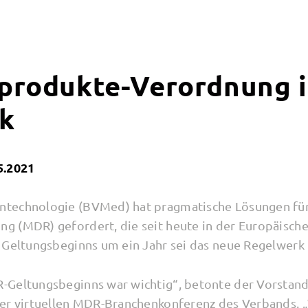
produkte-Verordnung i
ik
5.2021
technologie (BVMed) hat pragmatische Lösungen für
 (MDR) gefordert, die seit heute in der Europäischen
Geltungsbeginns um ein Jahr sei das neue Regelwerk no
-Geltungsbeginns war wichtig“, betonte der Vorstan
er virtuellen MDR-Branchenkonferenz des Verbands. „W