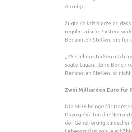
Anzeige
Zugleich kritisierte er, da
regulatorische System wirkl
Benannten Stellen, die für 
„26 Stellen stecken noch i
sagte Lugan. „Eine Benennu
Benannten Stellen ist nicht 
Zwei Milliarden Euro für 
Die MDR bringe für Herste
Dazu gehörten die Neuzerti
der Generierung klinische
Lebenszyklus sowie erhöhte