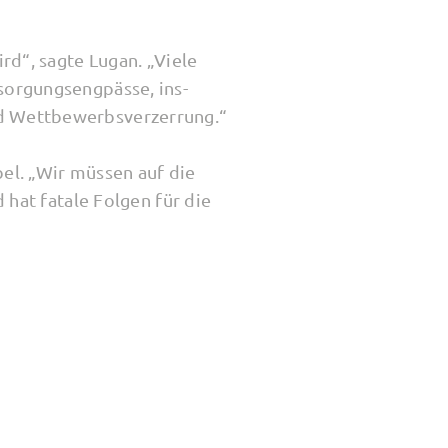
rd“, sagte Lugan. „Viele
orgungseng­pässe, ins­
 Wettbe­werbs­verzerr­ung.“
el. „Wir müssen auf die
 hat fatale Folgen für die