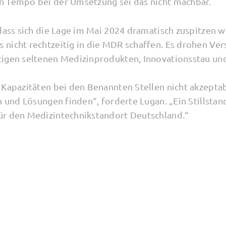
n Tempo bei der Umsetzung sei das nicht machbar.
dass sich die Lage im Mai 2024 dramatisch zuspitzen wi
nicht rechtzeitig in die MDR schaffen. Es drohen Vers
igen seltenen Medizinprodukten, Innovationsstau und
 Kapazitäten bei den Benannten Stellen nicht akzeptab
n und Lösungen finden“, forderte Lugan. „Ein Stillstand
ür den Medizintechnikstandort Deutschland.“