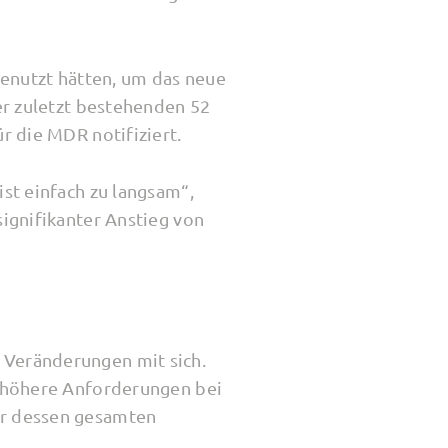
genutzt hätten, um das neue
er zuletzt beste­henden 52
r die MDR notifiziert.
st einfach zu langsam“,
signifikanter Anstieg von
 Veränderungen mit sich.
 höhere Anforde­rungen bei
er dessen gesamten