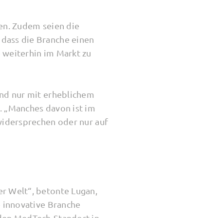
en. Zudem seien die
dass die Branche einen
 weiterhin im Markt zu
und nur mit erheblichem
. „Manches davon ist im
widersprechen oder nur auf
r Welt“, betonte Lugan,
e innovative Branche
 den MedTech-Standort in