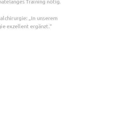
atelanges Training nötig.
ralchirurgie: „In unserem
ie exzellent ergänzt.“