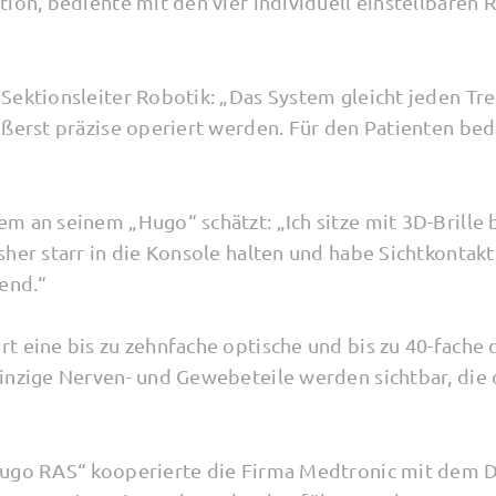
tion, bediente mit den vier individuell einstellbaren
Sektionsleiter Robotik: „Das System gleicht jeden Tre
ußerst präzise operiert werden. Für den Patienten be
m an seinem „Hugo“ schätzt: „Ich sitze mit 3D-Brill
sher starr in die Konsole halten und habe Sichtkontakt
tend.“
t eine bis zu zehnfache optische und bis zu 40-fache 
inzige Nerven- und Gewebeteile werden sichtbar, die d
Hugo RAS“ kooperierte die Firma Medtronic mit dem D