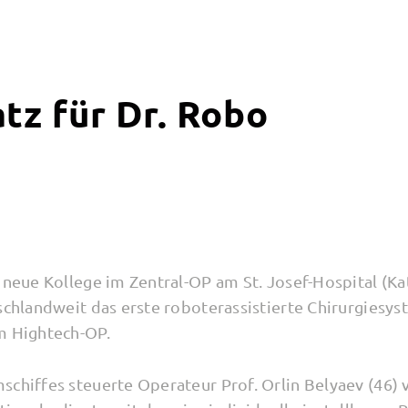
atz für Dr. Robo
r neue Kollege im Zentral-OP am St. Josef-Hospital (K
tschlandweit das erste roboterassistierte Chirurgiesy
m Hightech-OP.
schiffes steuerte Operateur Prof. Orlin Belyaev (46)