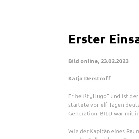
Erster Eins
Bild online, 23.02.2023
Katja Derstroff
Er heißt „Hugo“ und ist de
startete vor elf Tagen deu
Generation. BILD war mit i
Wie der Kapitän eines Raum