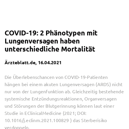
COVID-19: 2 Phänotypen mit
Lungenversagen haben
unterschiedliche Mortalität
Ärzteblatt.de, 16.04.2021
Die Überlebenschancen von COVID-19-Patienten
hängen bei einem akuten Lungenversagen (ARDS) nicht
nur von der Lungenfunktion ab. Gleichzeitig bestehende
systemische Entzündungsreaktionen, Organversagen
und Störungen der Blutgerinnung können laut einer
Studie in EClinicalMedicine (2021; DOI:
10.1016/j.eclinm.2021.100829 ) das Sterberisiko
verdoppeln.