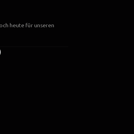
och heute für unseren
GB
uss nicht zu beeinträchtigen. Das