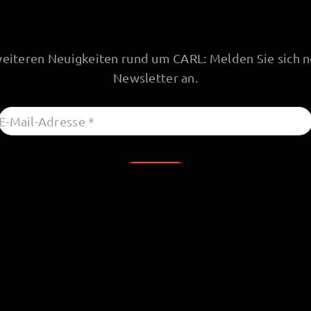
weiteren Neuigkeiten rund um CARL: Melden Sie sich n
Newsletter an.
 Resuscitec 2026
Impressum
Datenschutzerklärung
A
bei Personenbezeichnungen stets die männliche Form, um den Lesefl