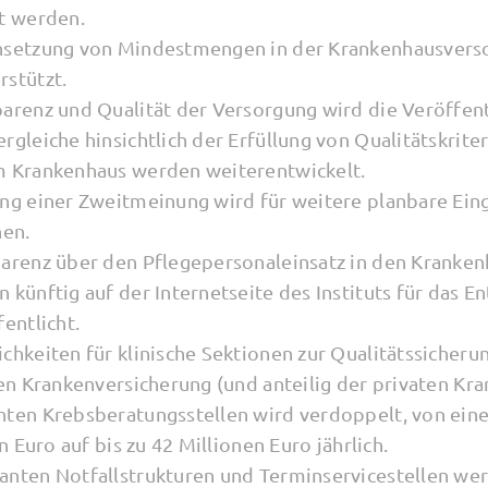
t werden.
hsetzung von Mindestmengen in der Krankenhausvers
stützt.
arenz und Qualität der Versorgung wird die Veröffen
gleiche hinsichtlich der Erfüllung von Qualitätskrite
 Krankenhaus werden weiterentwickelt.
ng einer Zweitmeinung wird für weitere planbare Eing
hen.
parenz über den Pflegepersonaleinsatz in den Kranke
künftig auf der Internetseite des Instituts für das E
entlicht.
chkeiten für klinische Sektionen zur Qualitätssicheru
hen Krankenversicherung (und anteilig der privaten Kr
nten Krebsberatungsstellen wird verdoppelt, von ei
n Euro auf bis zu 42 Millionen Euro jährlich.
nten Notfallstrukturen und Terminservicestellen wer