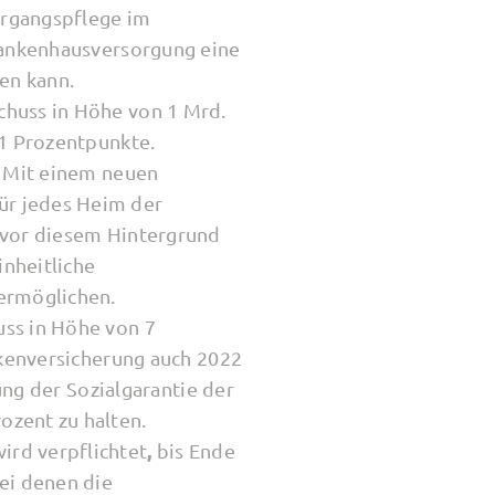
ergangspflege im
Krankenhausversorgung eine
en kann.
chuss in Höhe von 1 Mrd.
,1 Prozentpunkte.
: Mit einem neuen
ür jedes Heim der
 vor diesem Hintergrund
inheitliche
 ermöglichen.
uss in Höhe von 7
nkenversicherung auch 2022
tung der Sozialgarantie der
ozent zu halten.
,
ird verpflichtet
bis Ende
ei denen die