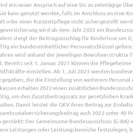
d ein neuer Anspruch auf eine bis zu zehntägige Üb
Sie kann genutzt werden, falls im Anschluss an eine 
t oder einer Kurzzeitpflege nicht sichergestellt werd
egeversicherung wird ab dem Jahr 2022 ein Bundeszus
Zudem steigt der Beitragszuschlag für Kinderlose um 0
ftig ein bundeseinheitlicher Personalschlüssel gelten
hren wird anhand der jeweiligen Bewohnerstruktur f
. Bereits seit 1. Januar 2021 können die Pflegeheime
hilfskräfte einstellen. Ab 1. Juli 2023 werden bundese
rgegeben, die die Einstellung von weiterem Personal
kassen erhalten 2022 einen zusätzlichen Bundeszusch
nötig, um den Zusatzbeitragssatz zur gesetzlichen Kra
halten. Damit leistet die GKV ihren Beitrag zur Einhal
amtsozialversicherungsbeitrag auch 2022 unter 40 Pr
 gestärkt: Der Gemeinsame Bundesausschuss (G-BA) w
tere Leistungen oder Leistungsbereiche festzulegen, b