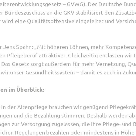
iterentwicklungsgesetz – GVWG). Der Deutsche Bund
her Bundeszuschuss an die GKV stabilisiert den Zusat
 wird eine Qualitätsoffensive eingeleitet und Versich
r Jens Spahn: „Mit höheren Löhnen, mehr Kompetenz
n Pflegeberuf attraktiver. Gleichzeitig entlasten wir
. Das Gesetz sorgt außerdem für mehr Vernetzung, Qua
 wir unser Gesundheitssystem – damit es auch in Zukun
en im Überblick:
 in der Altenpflege brauchen wir genügend Pflegekräft
ngen und die Bezahlung stimmen. Deshalb werden a
ngen zur Versorgung zugelassen, die ihre Pflege- und 
lichen Regelungen bezahlen oder mindestens in Höhe e