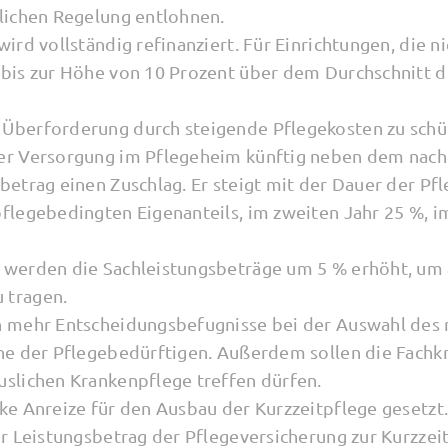
tlichen Regelung entlohnen.
wird vollständig refinanziert. Für Einrichtungen, die n
 bis zur Höhe von 10 Prozent über dem Durchschnitt d
Überforderung durch steigende Pflegekosten zu schüt
der Versorgung im Pflegeheim künftig neben dem nach
betrag einen Zuschlag. Er steigt mit der Dauer der Pfl
pflegebedingten Eigenanteils, im zweiten Jahr 25 %, i
 werden die Sachleistungsbeträge um 5 % erhöht, um
 tragen.
n mehr Entscheidungsbefugnisse bei der Auswahl des r
nne der Pflegebedürftigen. Außerdem sollen die Fachk
uslichen Krankenpflege treffen dürfen.
rke Anreize für den Ausbau der Kurzzeitpflege gesetz
der Leistungsbetrag der Pflegeversicherung zur Kurzz