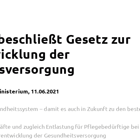
beschließt Gesetz zur
icklung der
sversorgung
isterium, 11.06.2021
ndheitssystem – damit es auch in Zukunft zu den best
äfte und zugleich Entlastung für Pflegebedürftige bei
erentwicklung der Gesundheitsversorgung